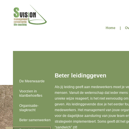
Home
|
Ov
Beter leidinggeven
De Meerwaarde
Als jij leiding geeft aan medewerkers moet je 
Voorzien in
mensen. Vanuit de wetenschap dat ieder mens u
klantbehoeftes
unieke wijze reageert, is het niet eenvoudig o
geven. Als leidinggevende doe je het eerder fo
Organisatie-
slagkracht
medewerkers. Het management van jouw organis
voor de dagelijkse aansturing van jouw team en
Beter samenwerken
strategieën implementeert. Soms geeft dit het g
“sandwich” zit!