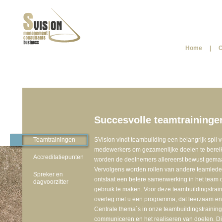
Home
|
O
Succesvolle teamtraininge
Teamtrainingen
SVision vindt teambuilding een belangrijk spil 
medewerkers om gezamenlijke doelen te bereik
Accreditatiepunten
worden de deelnemers allereerst bewust gemaak
Vervolgens worden rollen van andere teamleden
Spreker en
ontstaat een betere samenwerking in het team d
dagvoorzitter
gebruik te maken. Voor deze teambuildingstrai
overleg met u een programma, dat leerzaam en d
Centrale thema´s in onze teambuildingstraini
communiceren en het realiseren van doelen. D